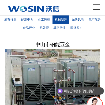
所有行业
能源电力
化工医药
机械制造
光伏风电
航空航天
关于我们
公司简介
食品行业
热处理
其它行业
国外客户
无锡沃信流体设
品牌供应商
备科技有限公司
是专业从事集制
资质证书
中山市钢能五金
冷设备研究、开
发展历程
发、制造于一身
的专业制造商，
具有十余年的生
产历史。主要生
产蒸发式冷凝
器、开闭式冷却
塔，压力水箱
可以介绍下你们的产品么
等，共有三十余
种类的主导产