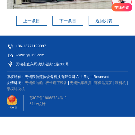
品。
上一条目
下一条目
返回列表
闭式横流
闭式逆流
开式冷却
干湿联合
闭式复合
冷却塔配
冷却塔
塔却塔
塔
冷却塔
流冷却塔
件
+86-13771199097
能源电力
化工医药
机械制造
光伏风电
航空航天
wxwxlt@163.com
无锡市宜兴周铁镇湖滨北路288号
食品行业
热处理
其它行业
国外客户
版权所有：无锡沃信流体设备科技有限公司 ALL Right Reserved
友情链接：
无锡保洁船
|
板带矫正设备
|
无锡汽车租赁
|
环保达克罗
|
喂料机
|
穿模轧尖机
新闻活动
公司新闻
苏ICP备18068734号-2
2024/10/28
51LA统计
技术文章
无锡沃信流体设
备科技有限公司
喜获CTI认证！
2025/2/7